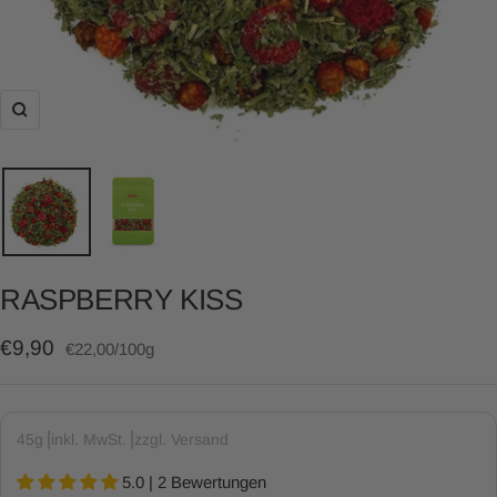
Zoom
RASPBERRY KISS
Angebotspreis
€9,90
€22,00
/
100
g
45g⎥inkl. MwSt.⎥zzgl. Versand
5.0 | 2 Bewertungen