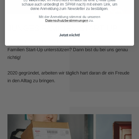
schaue auch unbedingt im SPAM nach) mit einem Link, um
deine Anmeldung zum Newsletter zu bestätigen.
Mit der Anmeldung stimmst du unseren
Datenschutzbestimmungen
zu.
JUNGES FAMILIEN START-UP
Jetzt nicht!
Wir sind Patrick, Felix & Heike! Du möchtest ein junges
Familien Start-Up unterstützen? Dann bist du bei uns genau
richtig!
2020 gegründet, arbeiten wir täglich hart daran dir ein Freude
in den Alltag zu bringen.